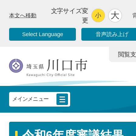
文字サイズ変
本文へ移動
更
Select Language
音声読み上げ
閲覧支援/
メインメニュー
令和6年度審議結果