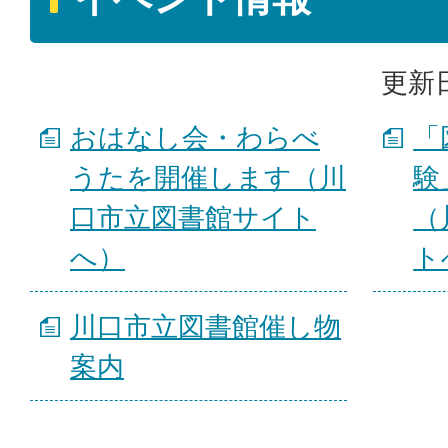
更新日
おはなし会・わらべ
「
うたを開催します（川
験
口市立図書館サイト
（
へ）
ト
川口市立図書館催し物
案内