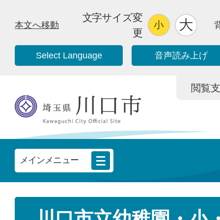
文字サイズ変
本文へ移動
更
Select Language
音声読み上げ
閲覧支援/
メインメニュー
川口市立幼稚園・小