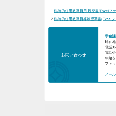
1.
臨時的任用教職員用 履歴書(Excelファイ
2.
臨時的任用教職員等希望調書(Excelファイ
学務課
所在地:
電話:04
電話受
お問い合わせ
年始を
ファック
メール