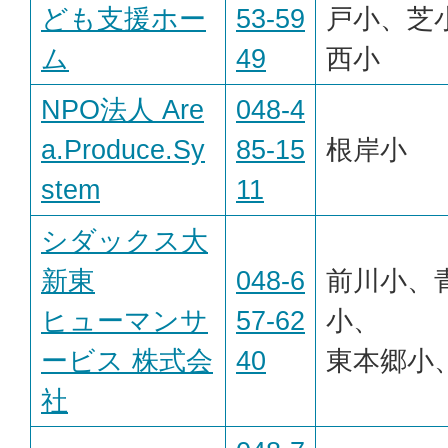
ども支援ホー
53-59
戸小、芝
ム
49
西小
NPO法人 Are
048-4
a.Produce.Sy
85-15
根岸小
stem
11
シダックス大
新東
048-6
前川小、
ヒューマンサ
57-62
小、
ービス 株式会
40
東本郷小
社