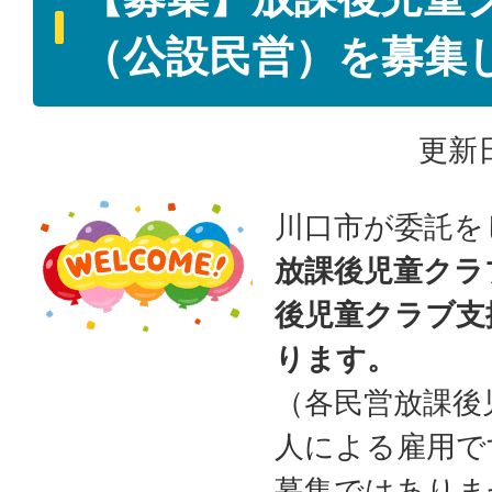
（公設民営）を募集
更新日
川口市が委託を
放課後児童クラ
後児童クラブ支
ります。
（各民営放課後
人による雇用で
募集ではありま