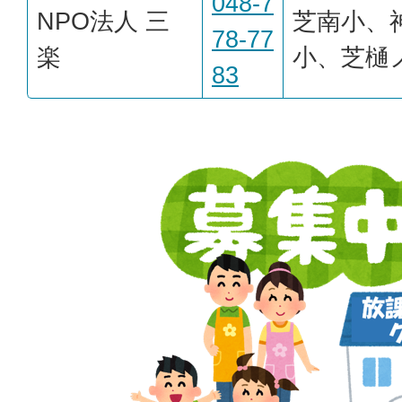
048-7
NPO法人 三
芝南小、
78-77
楽
小、芝樋
83