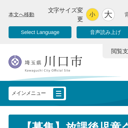
文字サイズ変
本文へ移動
更
Select Language
音声読み上げ
閲覧支援/
メインメニュー
【募集】放課後児童