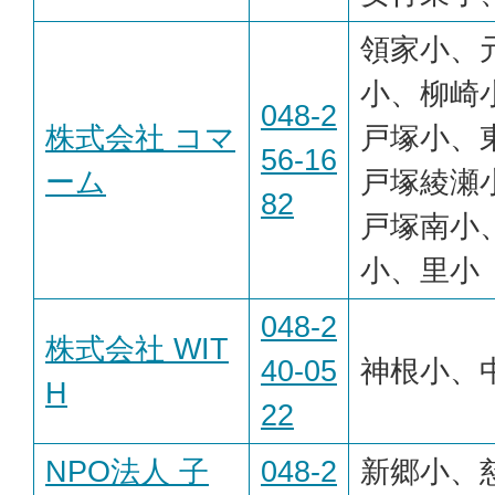
領家小、
小、柳崎
048-2
株式会社 コマ
戸塚小、
56-16
ーム
戸塚綾瀬
82
戸塚南小
小、里小
048-2
株式会社 WIT
40-05
神根小、
H
22
NPO法人 子
048-2
新郷小、