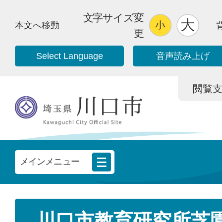
文字サイズ変
本文へ移動
更
Select Language
音声読み上げ
閲覧支援/
メインメニュー
川口市教育研究所芝