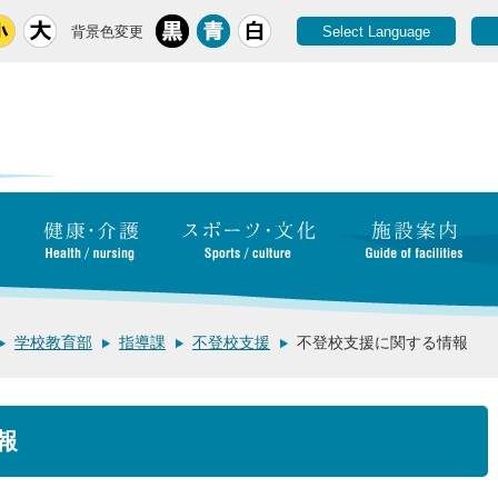
背景色変更
Select Language
学校教育部
指導課
不登校支援
不登校支援に関する情報
報