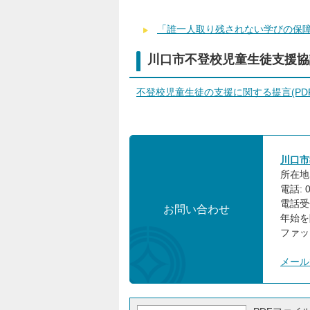
「誰一人取り残されない学びの保障に
川口市不登校児童生徒支援協
不登校児童生徒の支援に関する提言(PDFフ
川口市
所在地:
電話: 0
電話受
お問い合わせ
年始を
ファック
メール