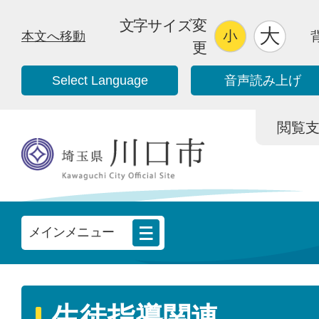
文字サイズ変
本文へ移動
更
Select Language
音声読み上げ
閲覧支援/
メインメニュー
生徒指導関連