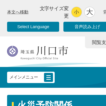
文字サイズ変
本文へ移動
更
Select Language
音声読み上げ
閲覧支援/
メインメニュー
火災予防関係