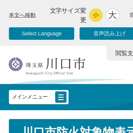
文字サイズ変
本文へ移動
更
Select Language
音声読み上げ
閲覧支援/
メインメニュー
川口市防火対象物表