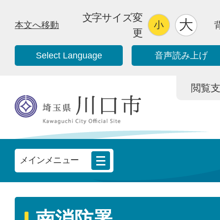
文字サイズ変
本文へ移動
更
Select Language
音声読み上げ
閲覧支援/
メインメニュー
南消防署