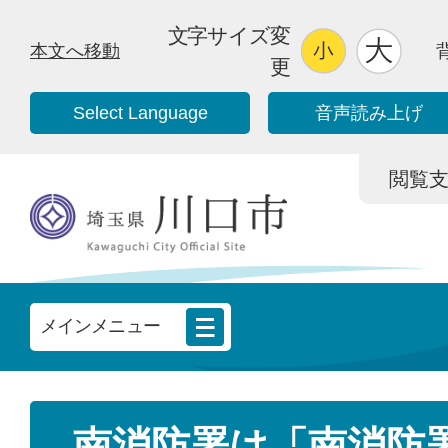
文字サイズ変
本文へ移動
更
Select Language
音声読み上げ
閲覧支援/
メインメニュー
南消防署は「南消防