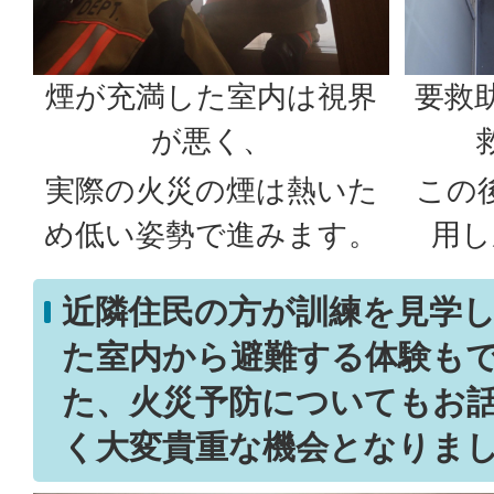
煙が充満した室内は視界
要救
が悪く、
実際の火災の煙は熱いた
この
め低い姿勢で進みます。
用し
近隣住民の方が訓練を見学
た室内から避難する体験も
た、火災予防についてもお
く大変貴重な機会となりま