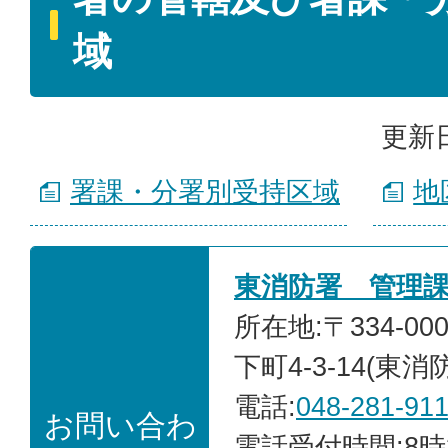
域
更新日
署課・分署別受持区域
地
東消防署 管理
所在地:〒334-0
下町4-3-14(東消
電話:
048-281-91
お問い合わ
電話受付時間:8時