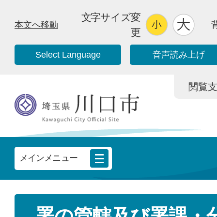
文字サイズ変
本文へ移動
更
Select Language
音声読み上げ
閲覧支援/
メインメニュー
署の管轄及び署課・