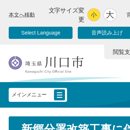
文字サイズ変
本文へ移動
更
Select Language
音声読み上げ
閲覧支援/
メインメニュー
新郷分署改築工事に