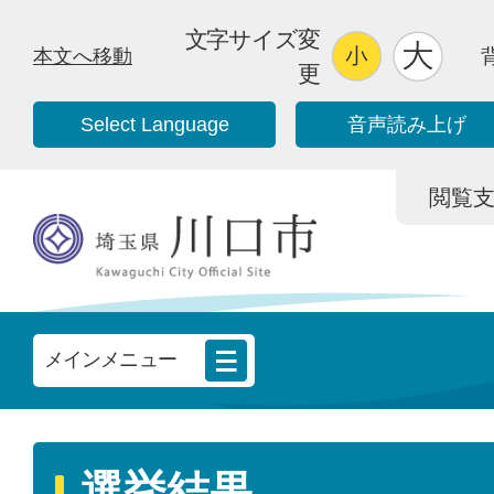
文字サイズ変
本文へ移動
更
Select Language
音声読み上げ
閲覧支援/
メインメニュー
選挙結果