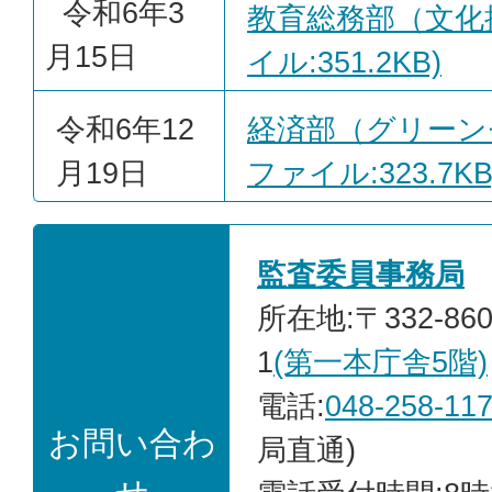
令和6年3
教育総務部（文化推
月15日
イル:351.2KB)
令和6年12
経済部（グリーンセ
月19日
ファイル:323.7KB
監査委員事務局
所在地:〒332-86
1
(第一本庁舎5階)
電話:
048-258-11
お問い合わ
局直通)