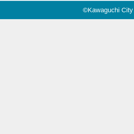
©Kawaguchi City