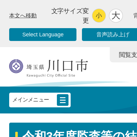
文字サイズ変
本文へ移動
更
Select Language
音声読み上げ
閲覧支援/
メインメニュー
令和3年度監査等の