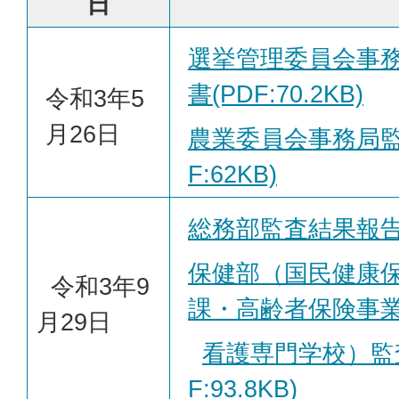
日
選挙管理委員会事
書(PDF:70.2KB)
令和3年5
月26日
農業委員会事務局監
F:62KB)
総務部監査結果報告書(
保健部（国民健康
令和3年9
課・高齢者保険事
月29日
看護専門学校）監
F:93.8KB)