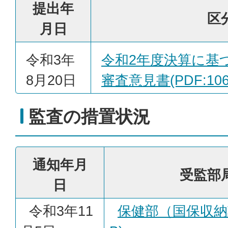
提出年
区
月日
令和3年
令和2年度決算に基
8月20日
審査意見書(PDF:106.
監査の措置状況
通知年月
受監部
日
令和3年11
保健部（国保収納課）