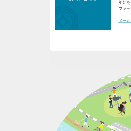
年始を
ファック
メール