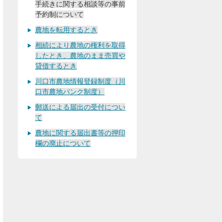
手続きに関する相談等の事前
予約制について
農地を転用するとき
相続により農地の権利を取得
したとき、農地のまま売買や
貸借するとき
川口市農地情報登録制度（川
口市農地バンク制度）
郵送による届出の受付につい
て
農地に関する届出書等の押印
欄の廃止について