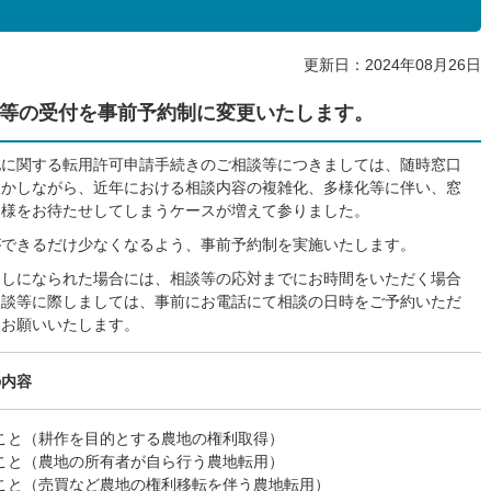
更新日：2024年08月26日
等の受付を事前予約制に変更いたします。
地に関する転用許可申請手続きのご相談等につきましては、随時窓口
しかしながら、近年における相談内容の複雑化、多様化等に伴い、窓
皆様をお待たせしてしまうケースが増えて参りました。
ができるだけ少なくなるよう、事前予約制を実施いたします。
越しになられた場合には、相談等の応対までにお時間をいただく場合
相談等に際しましては、事前にお電話にて相談の日時をご予約いただ
うお願いいたします。
の内容
こと（耕作を目的とする農地の権利取得）
こと（農地の所有者が自ら行う農地転用）
こと（売買など農地の権利移転を伴う農地転用）