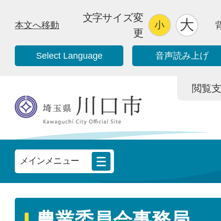
文字サイズ変
本文へ移動
更
Select Language
音声読み上げ
閲覧支援/
メインメニュー
農業委員会事務局