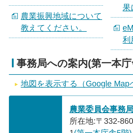
果
農業振興地域について
教えてください。
e
利
事務局への案内(第一本庁
地図を表示する（Google Ma
農業委員会事務
所在地:〒332-86
1
(第一本庁舎5階)