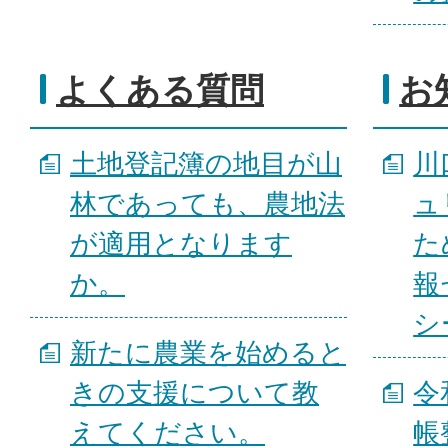
よくある質問
お
土地登記簿の地目が山
川
林であっても、農地法
ュ
が適用となります
た
か。
報
シ
新たに農業を始めると
きの支援について教
令
えてください。
帳