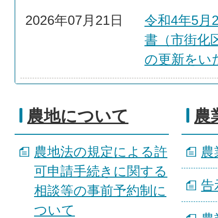
2026年07月21日
令和4年5月
書（市街化
の更新をい
農地について
農
農地法の規定による許
農
可申請手続きに関する
告
相談等の事前予約制に
ついて