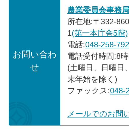
農業委員会事務
所在地:〒332-86
1
(第一本庁舎5階)
電話:
048-258-79
お問い合わ
電話受付時間:8時
せ
(土曜日、日曜日
末年始を除く)
ファックス:
048-
メールでのお問