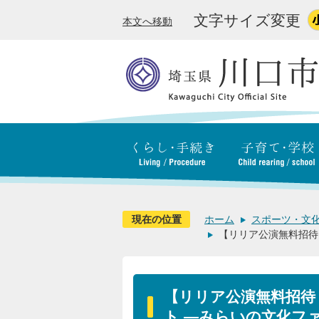
文字サイズ変更
本文へ移動
現在の位置
ホーム
スポーツ・文
【リリア公演無料招待
【リリア公演無料招待
ト ―みらいの文化フ