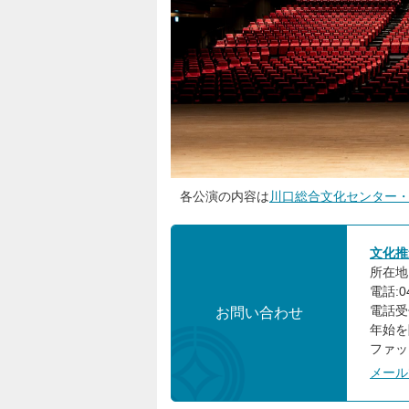
各公演の内容は
川口総合文化センター・リリアホー
文化推
所在地:
電話:04
電話受
お問い合わせ
年始を
ファック
メール