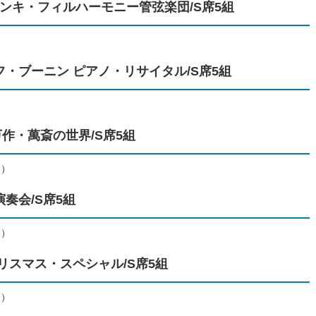
ルシンキ・フィルハーモニー管弦楽団/S席5組
フ・ブーニン ピアノ・リサイタル/S席5組
万作・萬斎の世界/S席5組
定）
演奏会/S席5組
定）
クリスマス・スペシャル/S席5組
定）