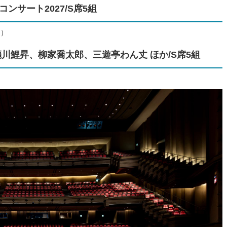
コンサート2027/S席5組
定）
 瀧川鯉昇、柳家喬太郎、三遊亭わん丈 ほか/S席5組