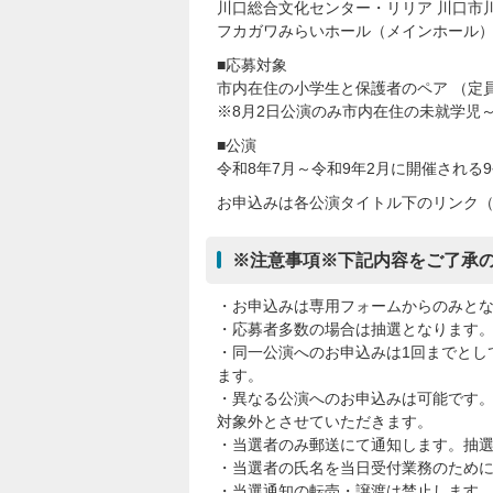
川口総合文化センター・リリア 川口市川
フカガワみらいホール（メインホール
■応募対象
市内在住の小学生と保護者のペア （定
※8月2日公演のみ市内在住の未就学児
■公演
令和8年7月～令和9年2月に開催される
お申込みは各公演タイトル下のリンク
※注意事項※下記内容をご了承
・お申込みは専用フォームからのみと
・応募者多数の場合は抽選となります
・同一公演へのお申込みは1回までとし
ます。
・異なる公演へのお申込みは可能です
対象外とさせていただきます。
・当選者のみ郵送にて通知します。抽
・当選者の氏名を当日受付業務のため
・当選通知の転売・譲渡は禁止します