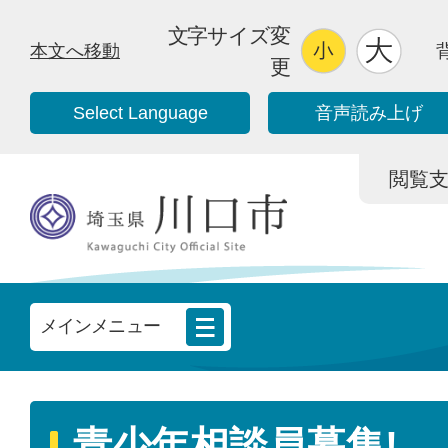
文字サイズ変
本文へ移動
更
Select Language
音声読み上げ
閲覧支援/
メインメニュー
青少年相談員募集!