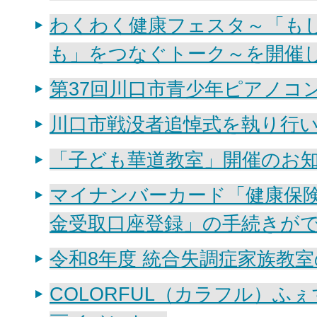
わくわく健康フェスタ～「も
も」をつなぐトーク～を開催
第37回川口市青少年ピアノコ
川口市戦没者追悼式を執り行
「子ども華道教室」開催のお
マイナンバーカード「健康保
金受取口座登録」の手続きが
令和8年度 統合失調症家族教
COLORFUL（カラフル）ふ