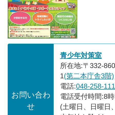
青少年対策室
所在地:〒332-86
1
(第二本庁舎3階)
電話:
048-258-11
お問い合わ
電話受付時間:8時
せ
(土曜日、日曜日