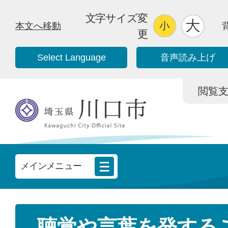
文字サイズ変
本文へ移動
更
Select Language
音声読み上げ
閲覧支援/
メインメニュー
聴覚や言葉を発する