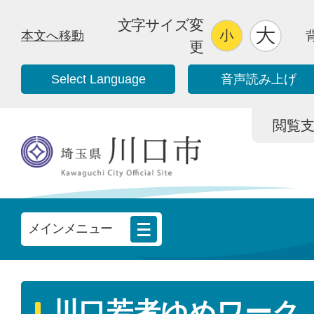
文字サイズ変
本文へ移動
更
Select Language
音声読み上げ
閲覧支援/
メインメニュー
川口若者ゆめワーク