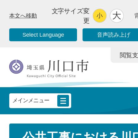
文字サイズ変
本文へ移動
更
Select Language
音声読み上げ
閲覧支援/
メインメニュー
公共工事における川