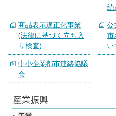
続
商品表示適正化事業
公
(法律に基づく立ち入
市
り検査)
い
中小企業都市連絡協議
会
産業振興