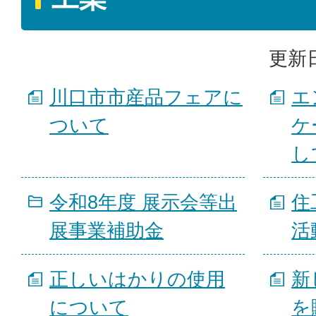
更新日
川口市市産品フェアに
エ
ついて
ケ
し
令和8年度 展示会等出
住
展事業補助金
活
正しいはかりの使用
新
について
を