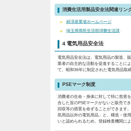
消費生活用製品安全法関連リン
経済産業省ホームページ
埼玉県県民生活部消費生活課
4 電気用品安全法
電気用品安全法は、電気用品の製造、
業者の自主的な活動を促進することに
て、昭和36年に制定された電気用品取
PSEマーク制度
消費者の生命・身体に対して特に危害
合した旨のPSEマークがないと販売で
回収等の措置を命ずることができます
気用品以外の電気用品」と、構造・使
いと認められるため、登録検査機関に