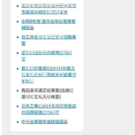
エントランスショーケースで
市産品を紹介しています
令和8年度 展示会等出展事業
補助金
住工共生コミュニティ活動事
業
正しいはかりの使用につい
て
新しい計量器(はかり)を購入
しましたが、手続きが必要で
すか。
商品表示適正化事業(法律に
基づく立ち入り検査)
公共工事における川口市産品
の活用促進について
中小企業都市連絡協議会