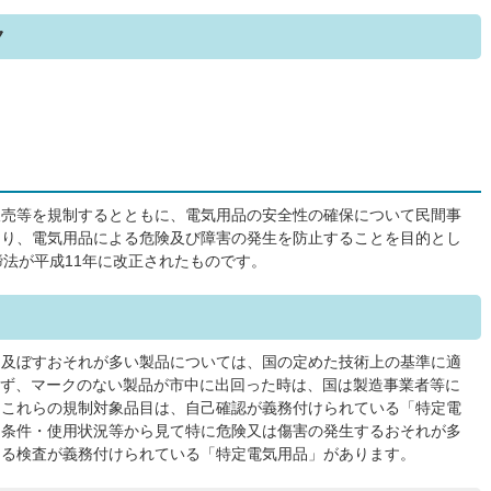
ク
販売等を規制するとともに、電気用品の安全性の確保について民間事
より、電気用品による危険及び障害の発生を防止することを目的とし
締法が平成11年に改正されたものです。
を及ぼすおそれが多い製品については、国の定めた技術上の基準に適
きず、マークのない製品が市中に出回った時は、国は製造事業者等に
。これらの規制対象品目は、自己確認が義務付けられている「特定電
用条件・使用状況等から見て特に危険又は傷害の発生するおそれが多
よる検査が義務付けられている「特定電気用品」があります。