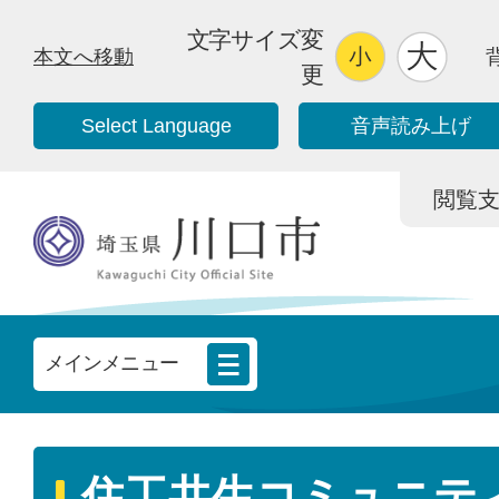
文字サイズ変
本文へ移動
更
Select Language
音声読み上げ
閲覧支援/
メインメニュー
住工共生コミュニテ