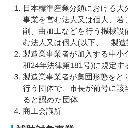
日本標準産業分類における大
事業を営む法人又は個人、若
削、曲加工などを行う機械設
む法人又は個人(以下、「製造
製造業事業者が加入する中小
和24年法律第181号)に規定
製造業事業者が集団形態をと
行う団体で、市長が前号に該
ると認めた団体
商工会議所