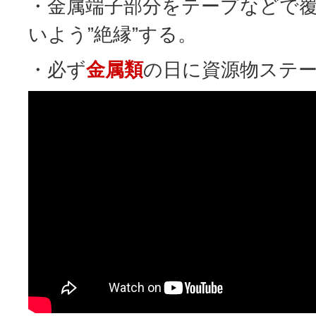
・金属端子部分をテープなどで
いよう”絶縁”する。
・必ず
金属類
の日に資源物ステ