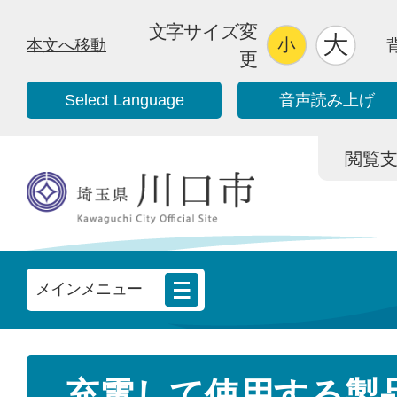
文字サイズ変
本文へ移動
更
Select Language
音声読み上げ
閲覧支援/
メインメニュー
充電して使用する製