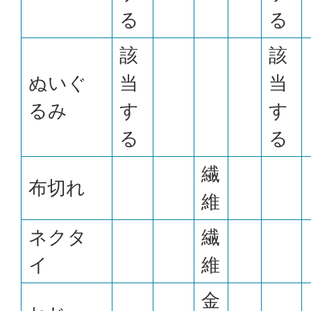
る
る
該
該
ぬいぐ
当
当
るみ
す
す
る
る
繊
布切れ
維
ネクタ
繊
イ
維
金