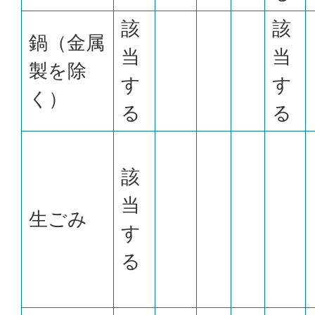
該
該
鍋（金属
当
当
製を除
す
す
く）
る
る
該
当
生ごみ
す
る