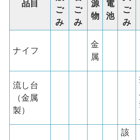
品目
源
電
ご
ご
ご
物
池
み
み
み
金
ナイフ
属
流し台
（金属
製）
該