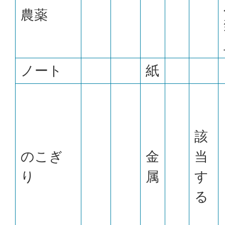
農薬
ノート
紙
該
のこぎ
金
当
り
属
す
る