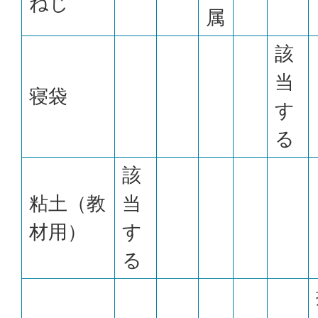
ねじ
属
該
当
寝袋
す
る
該
粘土（教
当
材用）
す
る