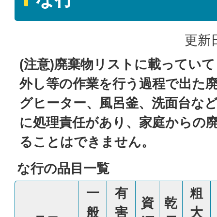
更新日
(注意)廃棄物リストに載ってい
外し等の作業を行う過程で出た廃
グヒーター、風呂釜、洗面台な
に処理責任があり、家庭からの
ることはできません。
な行の品目一覧
一
有
粗
資
乾
般
害
大