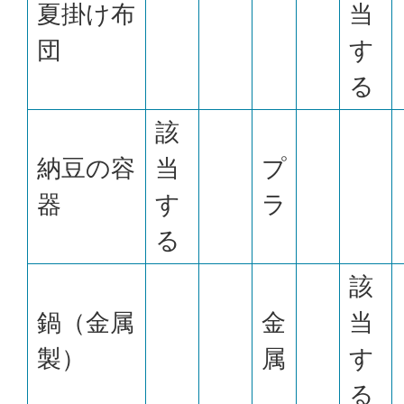
夏掛け布
当
団
す
る
該
納豆の容
当
プ
器
す
ラ
る
該
鍋（金属
金
当
製）
属
す
る