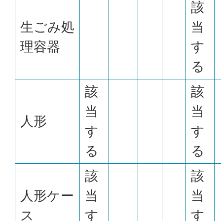
該
生ごみ処
当
理容器
す
る
該
該
当
当
人形
す
す
る
る
該
該
人形ケー
当
当
ス
す
す