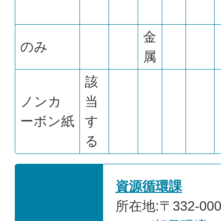
金
のみ
属
該
ノンカ
当
ーボン紙
す
る
資源循環課
所在地:〒332-00