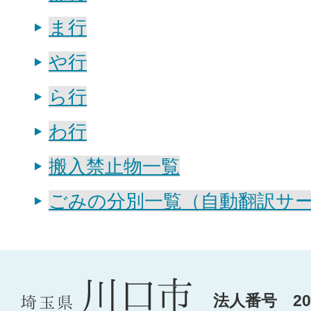
ま行
や行
ら行
わ行
搬入禁止物一覧
ごみの分別一覧（自動翻訳サ
法人番号 200