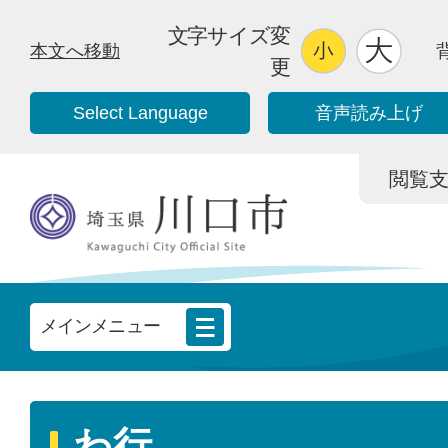
文字サイズ変
本文へ移動
更
Select Language
音声読み上げ
閲覧支援/
メインメニュー
わ行