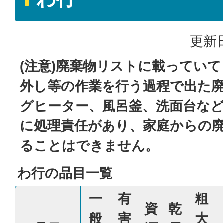
更新日
(注意)廃棄物リストに載ってい
外し等の作業を行う過程で出た廃
グヒーター、風呂釜、洗面台な
に処理責任があり、家庭からの
ることはできません。
わ行の品目一覧
一
有
粗
資
乾
般
害
大