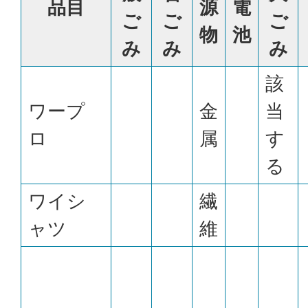
品目
源
電
ご
ご
ご
物
池
み
み
み
該
ワープ
金
当
ロ
属
す
る
ワイシ
繊
ャツ
維