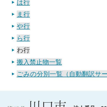
は行
ま行
や行
ら行
わ行
搬入禁止物一覧
ごみの分別一覧（自動翻訳サ