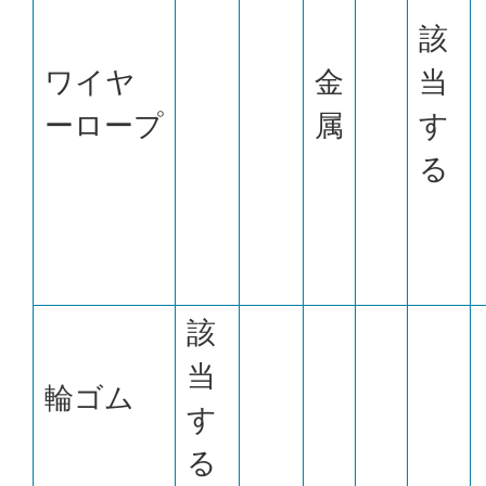
該
ワイヤ
金
当
ーロープ
属
す
る
該
当
輪ゴム
す
る