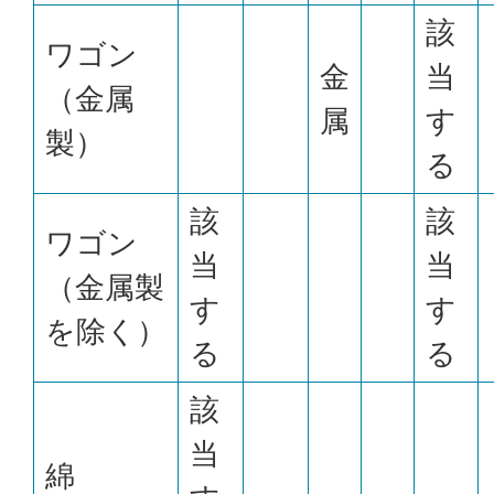
該
ワゴン
金
当
（金属
属
す
製）
る
該
該
ワゴン
当
当
（金属製
す
す
を除く）
る
る
該
当
綿