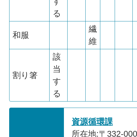
す
る
繊
和服
維
該
当
割り箸
す
る
資源循環課
所在地:〒332-00