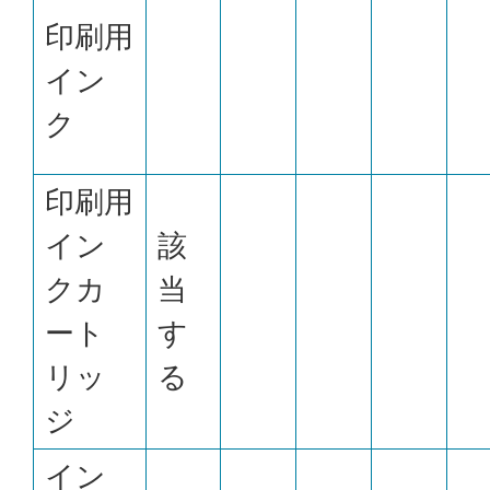
印刷用
イン
ク
印刷用
イン
該
クカ
当
ート
す
リッ
る
ジ
イン