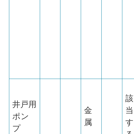
該
井戸用
金
当
ポン
属
す
プ