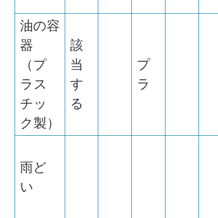
油の容
器
該
（プ
当
プ
ラス
す
ラ
チッ
る
ク製）
雨ど
い