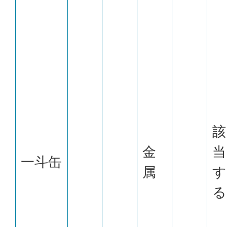
該
金
当
一斗缶
属
す
る