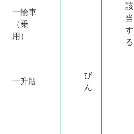
該
一輪車
当
（乗
す
用）
る
び
一升瓶
ん