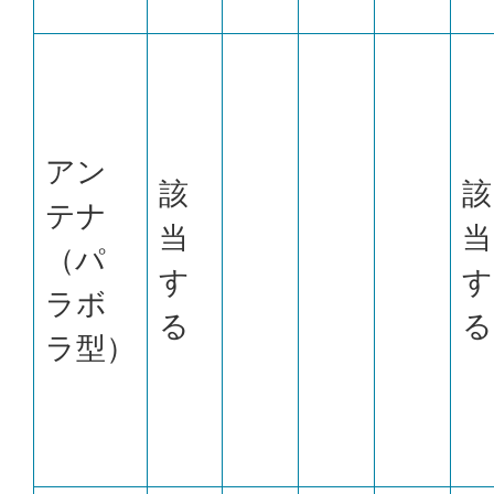
アン
該
該
テナ
当
当
（パ
す
す
ラボ
る
る
ラ型）