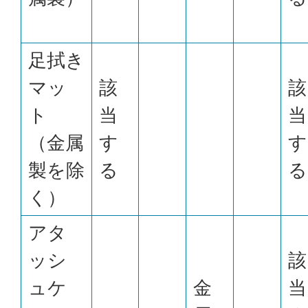
足拭き
マッ
該
該
ト
当
当
（金属
す
す
製を除
る
る
く）
アタ
ッシ
該
ュケ
金
当