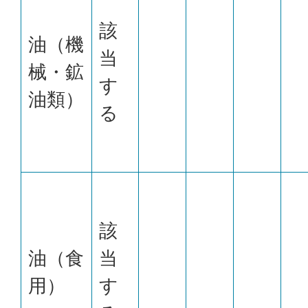
該
油（機
当
械・鉱
す
油類）
る
該
油（食
当
用）
す