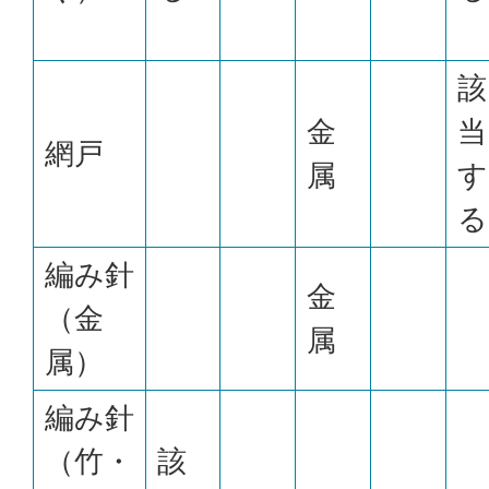
該
金
当
網戸
属
す
る
編み針
金
（金
属
属）
編み針
（竹・
該