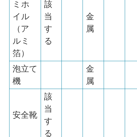
ミホ
該
イル
当
金
（ア
す
属
ルミ
る
箔）
泡立て
金
機
属
該
当
安全靴
す
る