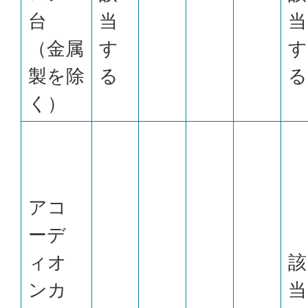
台
当
当
（金属
す
す
製を除
る
る
く）
アコ
ーデ
ィオ
該
ンカ
当