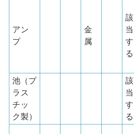
該
アン
金
当
プ
属
す
る
池（プ
該
ラス
当
チッ
す
ク製）
る