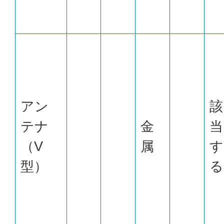
アン
該
テナ
金
当
（V
属
す
型）
る