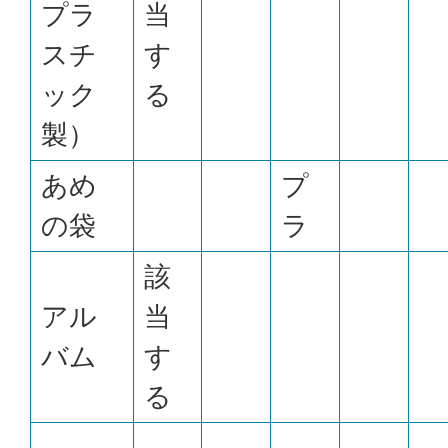
プラ
当
スチ
す
ック
る
製）
あめ
プ
の袋
ラ
該
アル
当
バム
す
る