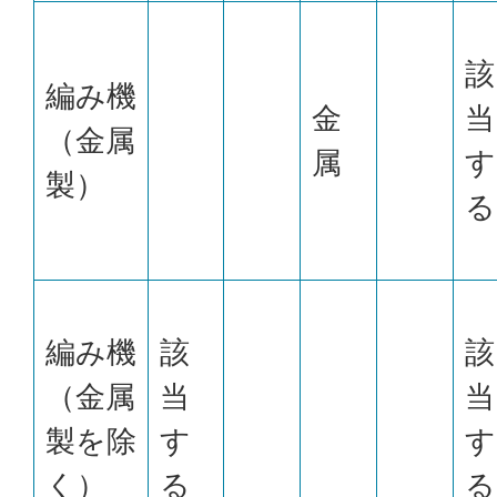
該
編み機
金
当
（金属
属
す
製）
る
編み機
該
該
（金属
当
当
製を除
す
す
く）
る
る