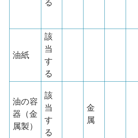
る
該
当
油紙
す
る
該
油の容
当
金
器（金
す
属
属製）
る