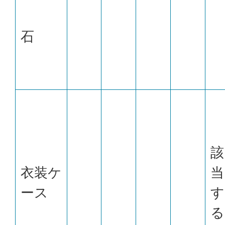
石
該
衣装ケ
当
ース
す
る