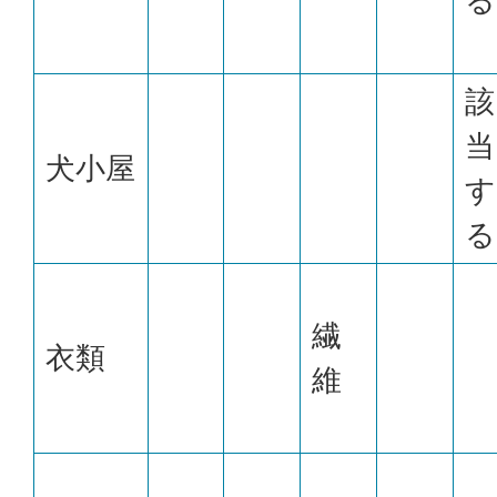
る
該
当
犬小屋
す
る
繊
衣類
維