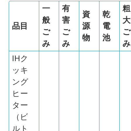
一
有
粗
資
乾
般
害
大
品目
源
電
ご
ご
ご
物
池
み
み
み
IHク
ッキ
ング
ヒー
ター
（ビ
ルト