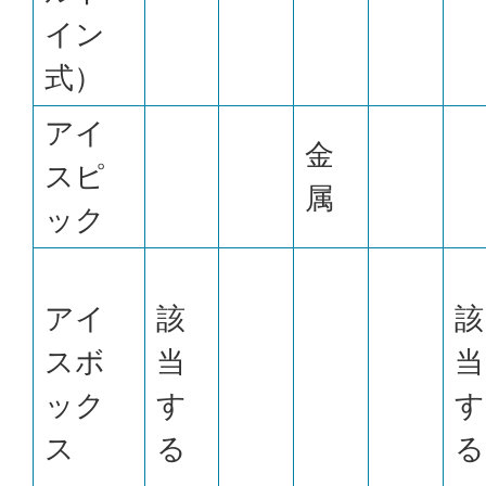
イン
式）
アイ
金
スピ
属
ック
アイ
該
該
スボ
当
当
ック
す
す
ス
る
る