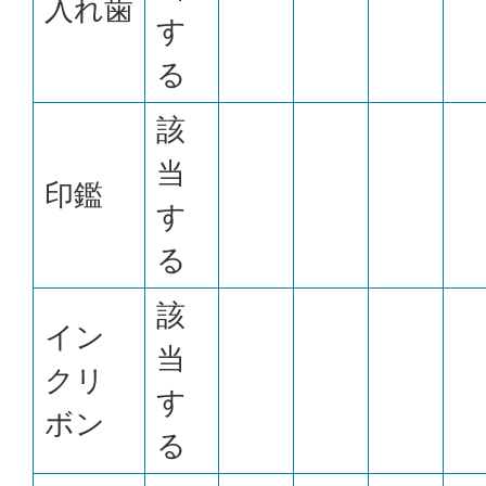
入れ歯
す
る
該
当
印鑑
す
る
該
イン
当
クリ
す
ボン
る