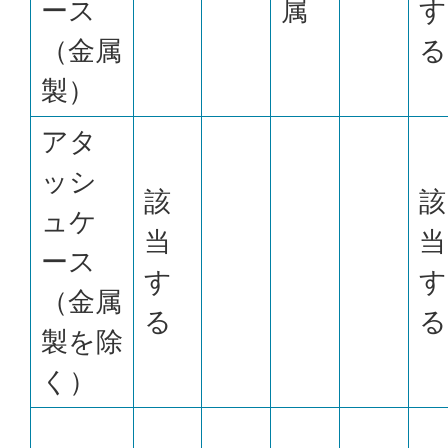
ース
属
す
（金属
る
製）
アタ
ッシ
該
該
ュケ
当
当
ース
す
す
（金属
る
る
製を除
く）