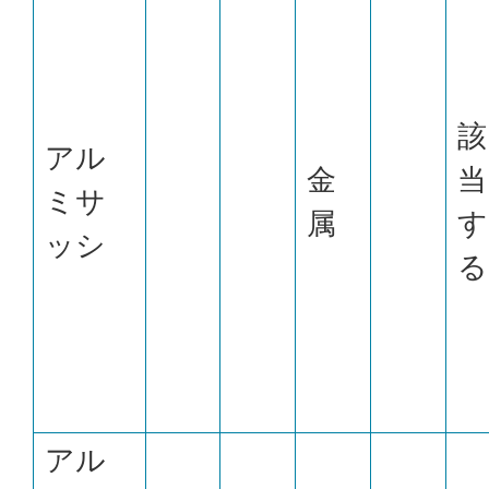
該
アル
金
当
ミサ
属
す
ッシ
る
アル