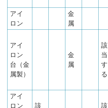
アイ
金
ロン
属
アイ
該
ロン
金
当
台（金
属
す
属製）
る
アイ
ロン
該
該