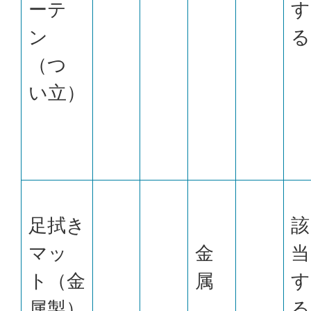
ーテ
す
ン
る
（つ
い立）
足拭き
該
マッ
金
当
ト（金
属
す
属製）
る