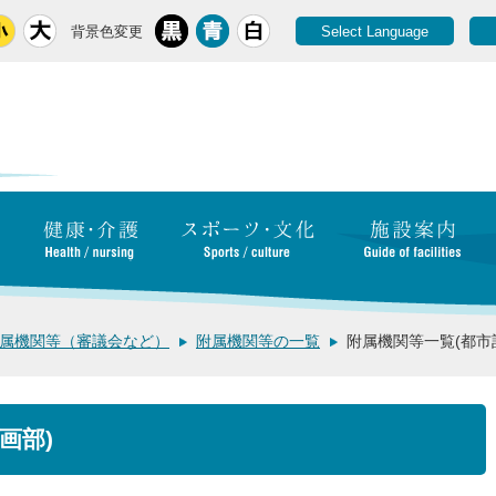
背景色変更
Select Language
属機関等（審議会など）
附属機関等の一覧
附属機関等一覧(都市
画部)