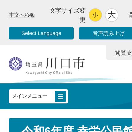
文字サイズ変
本文へ移動
更
Select Language
音声読み上げ
閲覧支援/
メインメニュー
令和6年度 幸栄公民