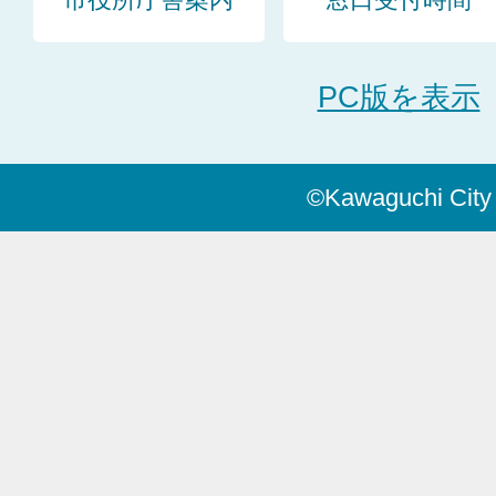
市役所庁舎案内
窓口受付時間
PC版を表示
©Kawaguchi City