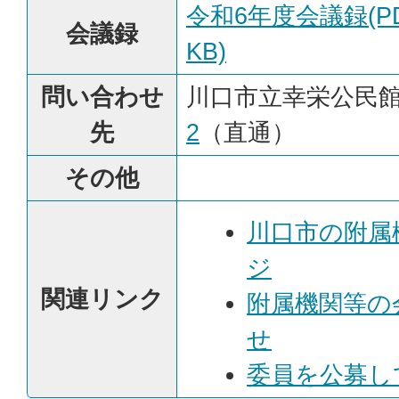
令和6年度会議録(PD
会議録
KB)
問い合わせ
川口市立幸栄公民館
先
2
（直通）
その他
川口市の附属
ジ
関連リンク
附属機関等の
せ
委員を公募し