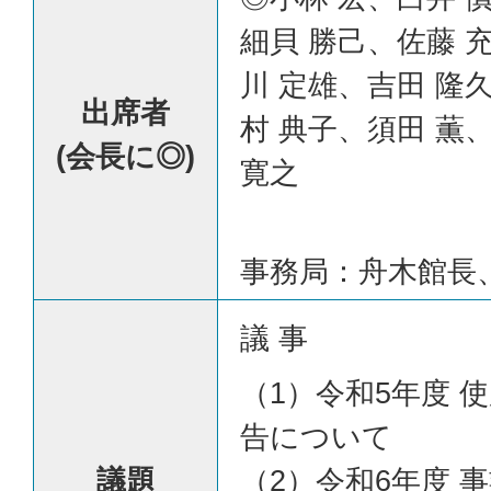
細貝 勝己、佐藤 
川 定雄、吉田 隆
出席者
村 典子、須田 薫
(会長に◎)
寛之
事務局：舟木館長
議 事
（1）令和5年度 
告について
議題
（2）令和6年度 