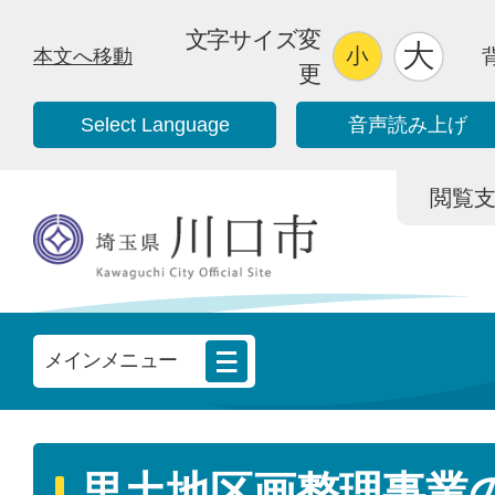
文字サイズ変
本文へ移動
更
Select Language
音声読み上げ
閲覧支援/
メインメニュー
里土地区画整理事業