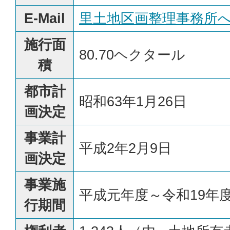
E-Mail
里土地区画整理事務所
施行面
80.70ヘクタール
積
都市計
昭和63年1月26日
画決定
事業計
平成2年2月9日
画決定
事業施
平成元年度～令和19年
行期間