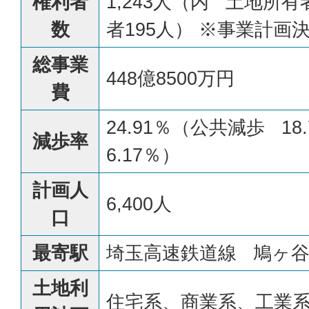
権利者
1,243人（内 土地所有
数
者195人） ※事業計画
総事業
448億8500万円
費
24.91％（公共減歩 1
減歩率
6.17％）
計画人
6,400人
口
最寄駅
埼玉高速鉄道線 鳩ヶ
土地利
住宅系、商業系、工業