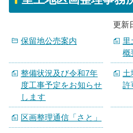
更新日
保留地公売案内
里
概
整備状況及び令和7年
土
度工事予定をお知らせ
許
します
区画整理通信「さと」