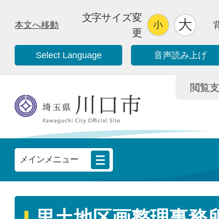
文字サイズ変
本文へ移動
更
Select Language
音声読み上げ
閲覧支援/
メインメニュー
里土地区画整理事務