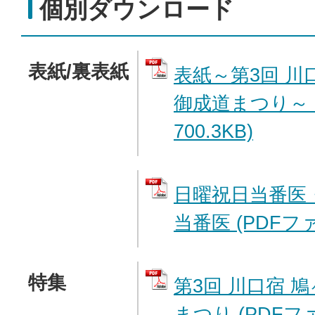
個別ダウンロード
表紙/裏表紙
表紙～第3回 川
御成道まつり～ 
700.3KB)
日曜祝日当番医
当番医 (PDFファイ
特集
第3回 川口宿 
まつり (PDFファ