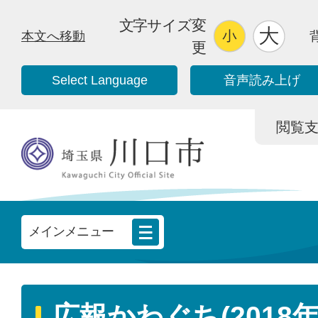
文字サイズ変
本文へ移動
更
Select Language
音声読み上げ
閲覧支援/
メインメニュー
広報かわぐち(2018年