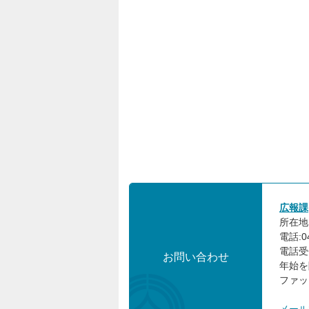
広報課
所在地:
電話:04
電話受
お問い合わせ
年始を
ファック