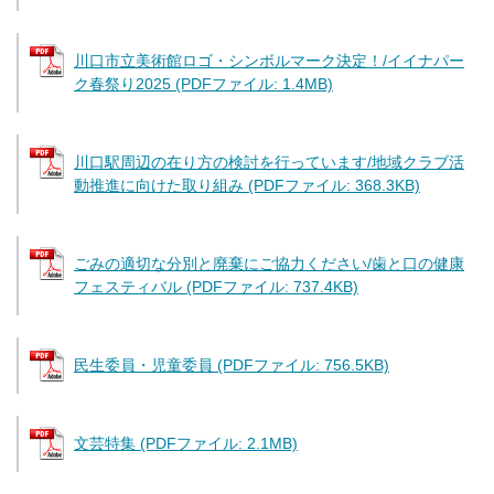
川口市立美術館ロゴ・シンボルマーク決定！/イイナパー
ク春祭り2025 (PDFファイル: 1.4MB)
川口駅周辺の在り方の検討を行っています/地域クラブ活
動推進に向けた取り組み (PDFファイル: 368.3KB)
ごみの適切な分別と廃棄にご協力ください/歯と口の健康
フェスティバル (PDFファイル: 737.4KB)
民生委員・児童委員 (PDFファイル: 756.5KB)
文芸特集 (PDFファイル: 2.1MB)