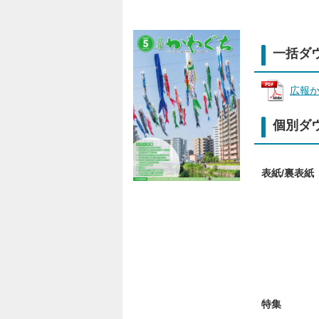
一括ダ
広報かわ
個別ダ
表紙/裏表紙
特集