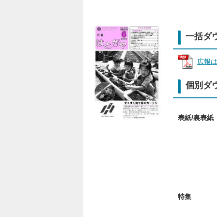
一括ダ
広報は
個別ダ
表紙/裏表紙
特集