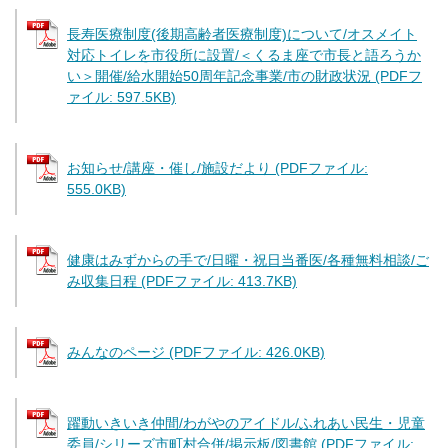
長寿医療制度(後期高齢者医療制度)について/オスメイト
対応トイレを市役所に設置/＜くるま座で市長と語ろうか
い＞開催/給水開始50周年記念事業/市の財政状況 (PDFフ
ァイル: 597.5KB)
お知らせ/講座・催し/施設だより (PDFファイル:
555.0KB)
健康はみずからの手で/日曜・祝日当番医/各種無料相談/ご
み収集日程 (PDFファイル: 413.7KB)
みんなのページ (PDFファイル: 426.0KB)
躍動いきいき仲間/わがやのアイドル/ふれあい民生・児童
委員/シリーズ市町村合併/掲示板/図書館 (PDFファイル: