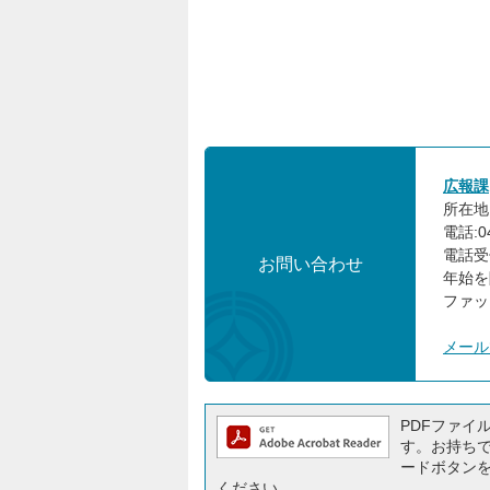
広報課
所在地:
電話:04
電話受
お問い合わせ
年始を
ファック
メール
PDFファイルを
す。お持ちでな
ードボタン
ください。