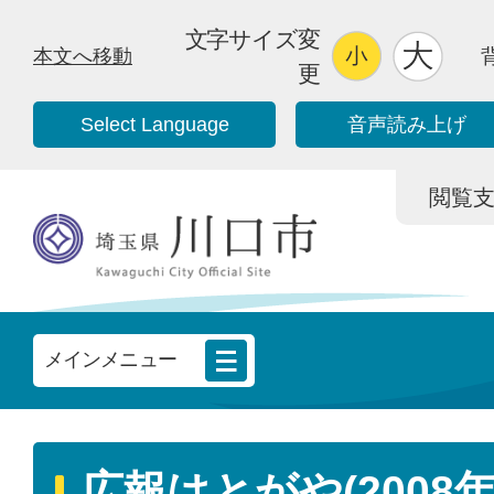
文字サイズ変
本文へ移動
更
Select Language
音声読み上げ
閲覧支援/
メインメニュー
広報はとがや(2008年