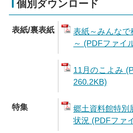
個別ダウンロード
表紙/裏表紙
表紙～みんなで
～ (PDFファイル:
11月のこよみ (
260.2KB)
特集
郷土資料館特別展
状況 (PDFファイル