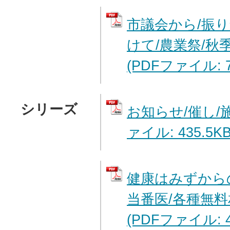
市議会から/振
けて/農業祭/秋
(PDFファイル: 7
シリーズ
お知らせ/催し/施
ァイル: 435.5KB
健康はみずから
当番医/各種無料
(PDFファイル: 4