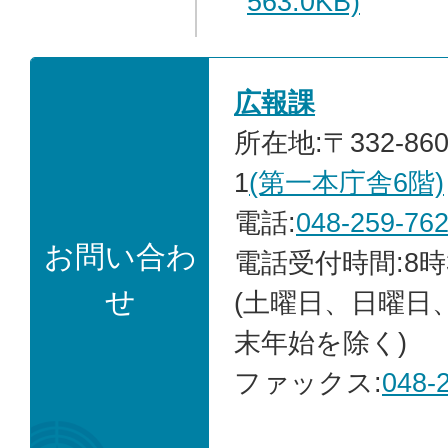
563.0KB)
広報課
所在地:〒332-86
1
(第一本庁舎6階)
電話:
048-259-76
お問い合わ
電話受付時間:8時
せ
(土曜日、日曜日
末年始を除く)
ファックス:
048-