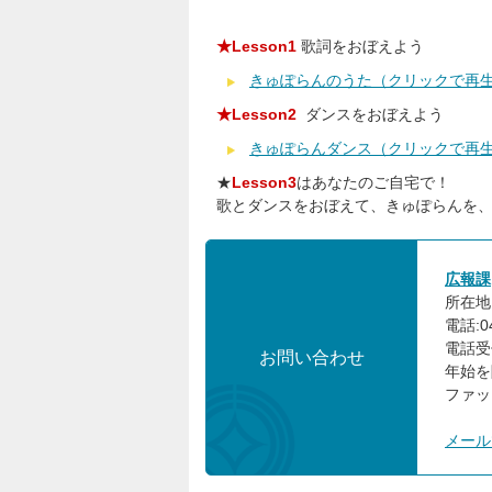
★Lesson1
歌詞をおぼえよう
きゅぽらんのうた（クリックで再
★Lesson2
ダンスをおぼえよう
きゅぽらんダンス（クリックで再
★
Lesson3
はあなたのご自宅で！
歌とダンスをおぼえて、きゅぽらんを、
広報課
所在地:
電話:04
電話受
お問い合わせ
年始を
ファック
メール