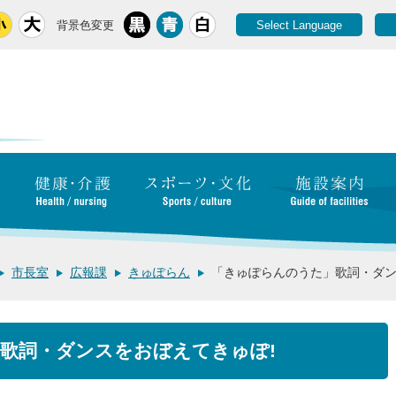
背景色変更
Select Language
市長室
広報課
きゅぽらん
「きゅぽらんのうた」歌詞・ダン
歌詞・ダンスをおぼえてきゅぽ!