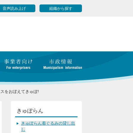
音声読み上げ
組織から探す
スをおぼえてきゅぽ!
きゅぽらん
きゅぽらん着ぐるみの貸し出
し