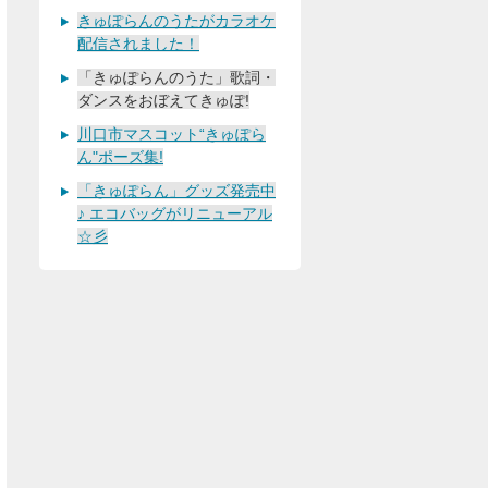
きゅぽらんのうたがカラオケ
配信されました！
「きゅぽらんのうた」歌詞・
ダンスをおぼえてきゅぽ!
川口市マスコット“きゅぽら
ん"ポーズ集!
「きゅぽらん」グッズ発売中
♪ エコバッグがリニューアル
☆彡