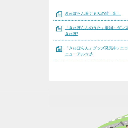
きゅぽらん着ぐるみの貸し出し
「きゅぽらんのうた」歌詞・ダン
きゅぽ!
「きゅぽらん」グッズ発売中♪ エ
ニューアル☆彡