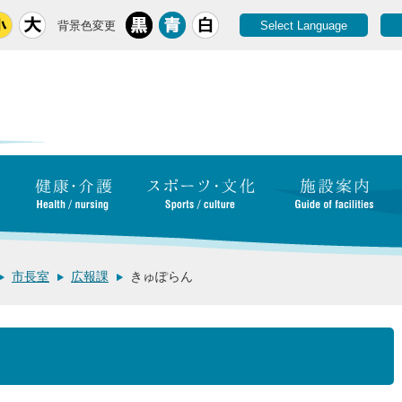
背景色変更
Select Language
市長室
広報課
きゅぽらん