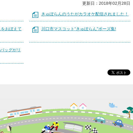
更新日：2018年02月28日
きゅぽらんのうたがカラオケ配信されました！
スをおぼえて
川口市マスコット“きゅぽらん"ポーズ集!
コバッグがリ