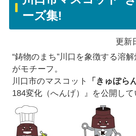
ーズ集!
更新日
“鋳物のまち”川口を象徴する溶
がモチーフ。
川口市のマスコット
「きゅぽら
184変化（へんげ）』を公開し