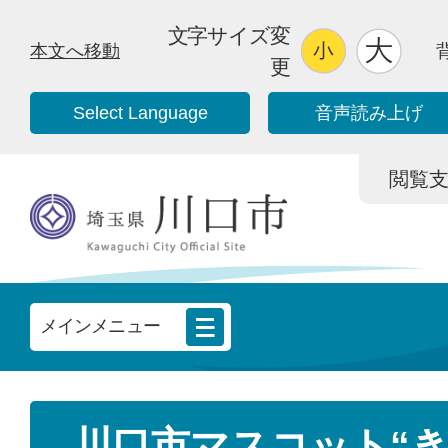
文字サイズ変
本文へ移動
更
Select Language
音声読み上げ
閲覧支援/
メインメニュー
川口市マスコット“き