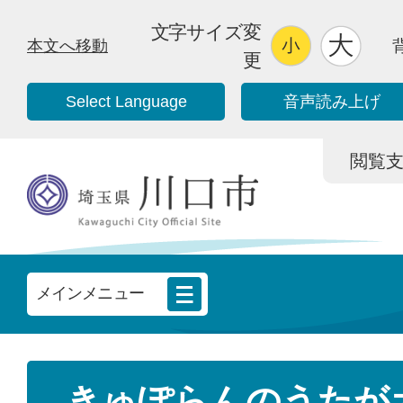
文字サイズ変
本文へ移動
更
Select Language
音声読み上げ
閲覧支援/
メインメニュー
きゅぽらんのうたが