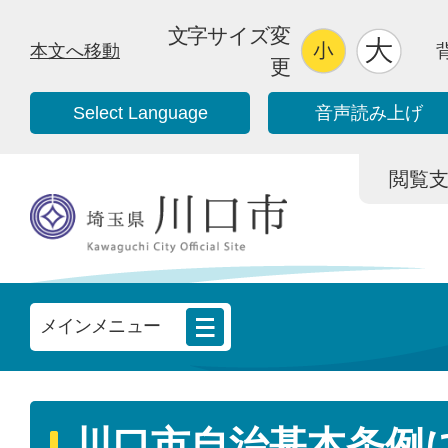
文字サイズ変
本文へ移動
更
Select Language
音声読み上げ
閲覧支援/
メインメニュー
川口市自治基本条例