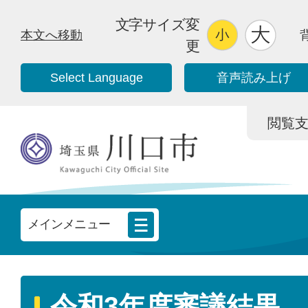
文字サイズ変
本文へ移動
更
Select Language
音声読み上げ
閲覧支援/
メインメニュー
令和3年度審議結果