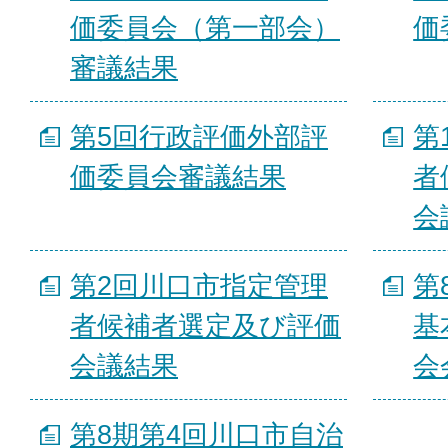
価委員会（第一部会）
価
審議結果
第5回行政評価外部評
第
価委員会審議結果
者
会
第2回川口市指定管理
第
者候補者選定及び評価
基
会議結果
会
第8期第4回川口市自治