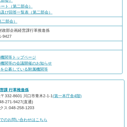
二部会）
シート（第二部会）
摘及び回答一覧表（第二部会）
第二部会）
財政部企画経営課行革推進係
-9427
属機関等トップページ
属機関等の会議開催のお知らせ
員を公募している附属機関等
営課 行革推進係
〒332-8601 川口市青木2-1-1
(第一本庁舎4階)
8-271-9427(直通)
ス:048-258-1203
でのお問い合わせはこちら