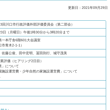
更新日：2021年09月29日
第3回川口市行政評価外部評価委員会（第二部会）
23日（月曜日）午後1時30分から3時20分まで
一本庁舎6階601大会議室
市青木2-1-1）
）佐藤公俊、田中宏明、冨田則行、城守茂美
事業評価（ヒアリング2日目）
業」について
園施設運営費・少年自然の家施設運営費」について
他