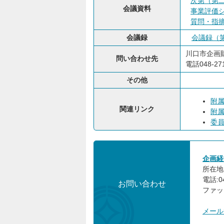
次第（第
会議資料
事業評価
質問・指
会議録
会議録（
川口市企画
問い合わせ先
電話048-271
その他
附
関連リンク
附
委
企画経
所在地:
電話:04
お問い合わせ
ファック
メール