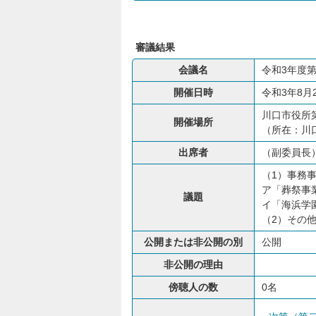
審議結果
会議名
令和3年度
開催日時
令和3年8月
川口市役所第
開催場所
（所在：川口
出席者
（副委員長
（1）事務
ア「葬祭事
議題
イ「海浜学
（2）その
公開または非公開の別
公開
非公開の理由
傍聴人の数
0名