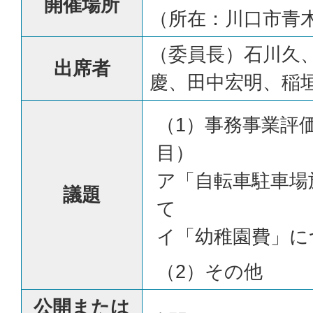
開催場所
（所在：川口市青木2
（委員長）石川久
出席者
慶、田中宏明、稲
（1）事務事業評
目）
ア「自転車駐車場
議題
て
イ「幼稚園費」に
（2）その他
公開または