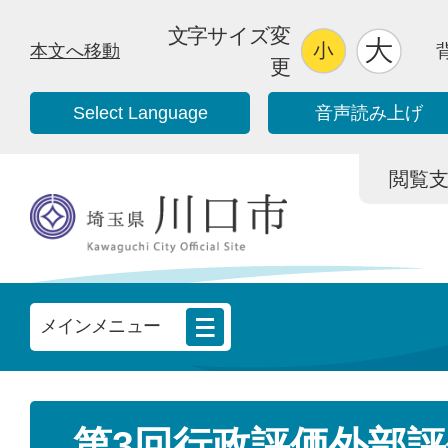
文字サイズ変
本文へ移動
更
Select Language
音声読み上げ
閲覧支援/
メインメニュー
第3回行政評価外部