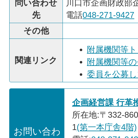
問い合わせ
川口市企画財政部
先
電話
048-271-9427
その他
附属機関等ト
関連リンク
附属機関等の
委員を公募し
企画経営課 行革
所在地:〒332-86
1
(第一本庁舎4階)
お問い合わ