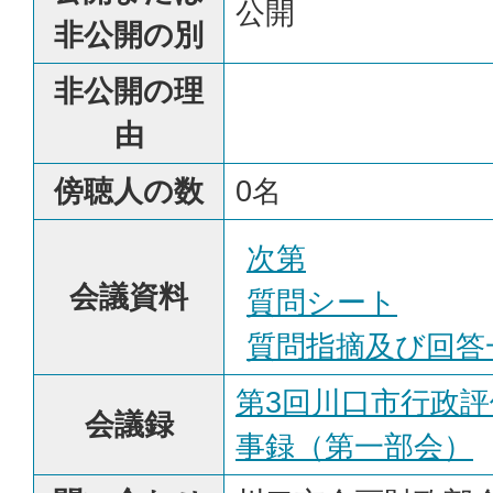
公開
非公開の別
非公開の理
由
傍聴人の数
0名
次第
会議資料
質問シート
質問指摘及び回答
第3回川口市行政
会議録
事録（第一部会）