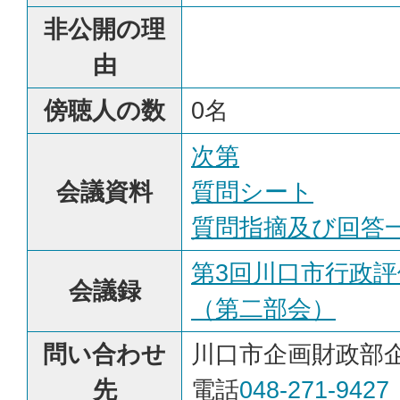
非公開の理
由
傍聴人の数
0名
次第
会議資料
質問シート
質問指摘及び回答
第3回川口市行政
会議録
（第二部会）
問い合わせ
川口市企画財政部
先
電話
048-271-9427