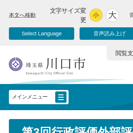
文字サイズ変
本文へ移動
更
Select Language
音声読み上げ
閲覧支援/
メインメニュー
第3回行政評価外部