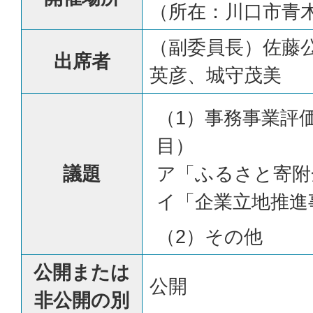
（所在：川口市青木2
（副委員長）佐藤
出席者
英彦、城守茂美
（1）事務事業評
目）
議題
ア「ふるさと寄附
イ「企業立地推進
（2）その他
公開または
公開
非公開の別