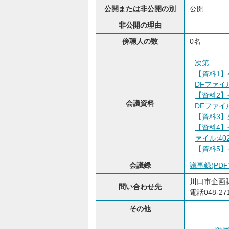
公開または非公開の別
公開
非公開の理由
傍聴人の数
0名
次第
【資料1】
DFファイル:
【資料2】
会議資料
DFファイル:
【資料3】
【資料4】
ァイル:402
【資料5】
会議録
議事録(PDF
川口市企画
問い合わせ先
電話048-271
その他