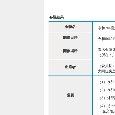
審議結果
会議名
令和7年
開催日時
令和8年2
青木会館 
開催場所
（所在：川
（委員長
出席者
大関佳央
（1）令
（2）令
議題
（3）外
（4）その
・企業版