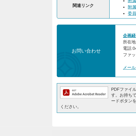
附
関連リンク
附
委
企画経
所在地:
電話:04
お問い合わせ
ファック
メール
PDFファイルを
す。お持ちでな
ードボタン
ください。