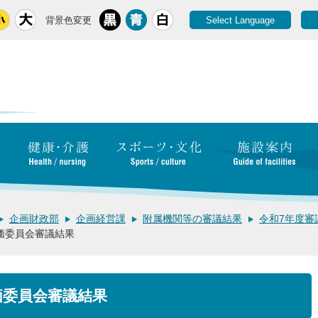
背景色変更
Select Language
企画財政部
企画経営課
附属機関等の審議結果
令和7年度審
価委員会審議結果
価委員会審議結果